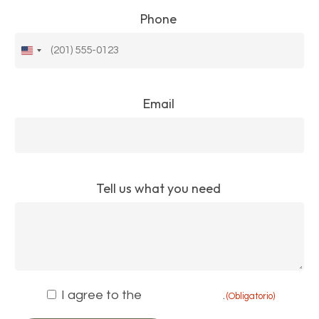
Phone
Estados
Unidos
+1
Email
Tell us what you need
Consent
I agree to the
privacy policy
.
(Obligatorio)
(Obligatorio)