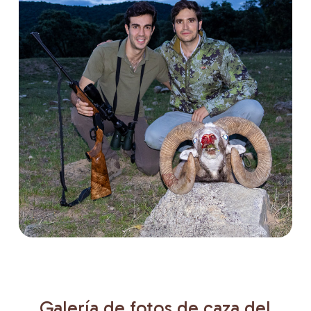
cuatro especies de cabra
montesa
(
de
Gredos,
de Beceite,
de Ronda y del
sureste) y un gamo en la misma
temporada y con el mismo itinerario.
Galería
de
fotos
de
caza
del