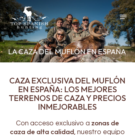
Skip
to
Menu
main
content
LA CAZA DEL MUFLÓN EN ESPAÑA
CAZA EXCLUSIVA DEL MUFLÓN
EN ESPAÑA: LOS MEJORES
TERRENOS DE CAZA Y PRECIOS
INMEJORABLES
zonas de
Con acceso exclusivo a
caza de alta calidad
, nuestro equipo