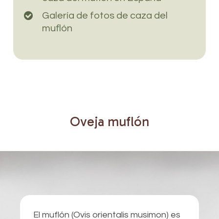
Galería de fotos de caza del
muflón
Oveja
muflón
El muflón (Ovis orientalis musimon) es