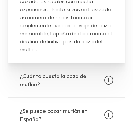
cazadores locales con mucha
experiencia. Tanto si vas en busca de
un carnero de récord como si
simplemente buscas un viaje de caza
memorable, España destaca como el
destino definitivo para la caza del
muflón.
¿Cuánto cuesta la caza del
muflón?
El precio de una cacería de muflones
depende del tamaño y la calidad del
¿Se puede cazar muflón en
trofeo que
quieras conseguir. En
España?
nuestra sección «Precios de caza»