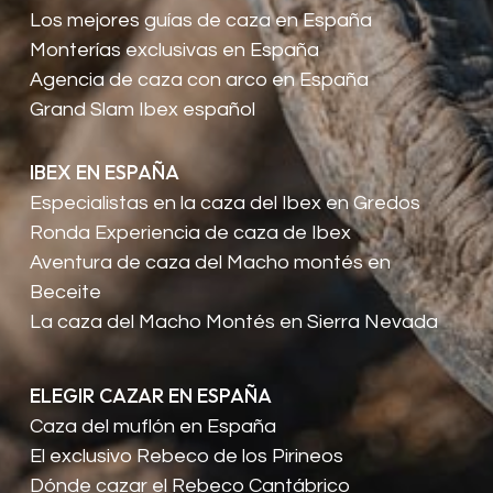
Los mejores guías de caza en España
Monterías exclusivas en España
Agencia de caza con arco en España
Grand Slam Ibex español
IBEX EN ESPAÑA
Especialistas en la caza del Ibex en Gredos
Ronda Experiencia de caza de Ibex
Aventura de caza del Macho montés en
Beceite
La caza del Macho Montés en Sierra Nevada
ELEGIR CAZAR EN ESPAÑA
Caza del muflón en España
El exclusivo Rebeco de los Pirineos
Dónde cazar el Rebeco Cantábrico