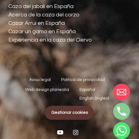
Caza del jabalí en España
Acerca de la caza del corzo
Cazar Arrui en España
Cazar un gamo en España
Experiencia en la caza del Ciervo
Aviso legal
Política de privacidad
Web design planealia
Español
English
(
Inglés
)
Gestionar cookies
youtube
instagram