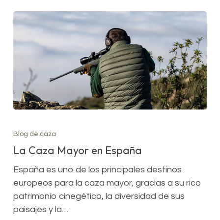
La
Caza
Blog de caza
Mayor
La Caza Mayor en España
en
España
España es uno de los principales destinos
europeos para la caza mayor, gracias a su rico
patrimonio cinegético, la diversidad de sus
paisajes y la…