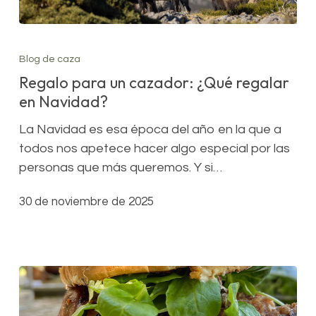
Regalo
para
Blog de caza
un
Regalo para un cazador: ¿Qué regalar
cazador:
en Navidad?
¿Qué
regalar
La Navidad es esa época del año en la que a
en
todos nos apetece hacer algo especial por las
Navidad?
personas que más queremos. Y si…
30 de noviembre de 2025