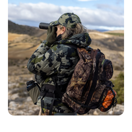
que se solapan con los hábitats
de las
seguridad y éxito.
cabras montesas del sureste
, lo que
lo convierte en una combinación de
caza ideal