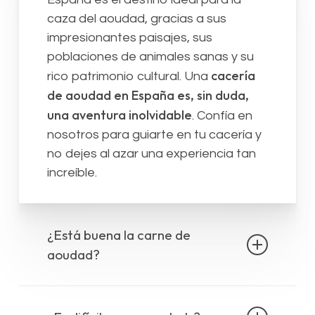
caza del aoudad, gracias a sus
impresionantes paisajes, sus
poblaciones de animales sanas y su
cacería
rico patrimonio cultural. Una
de aoudad en España es, sin duda,
una aventura inolvidable
. Confía en
nosotros para guiarte en tu cacería y
no dejes al azar una experiencia tan
increíble.
¿Está buena la carne de
aoudad?
La carne de aoudad puede estar
buenísima
si se manipula y se prepara